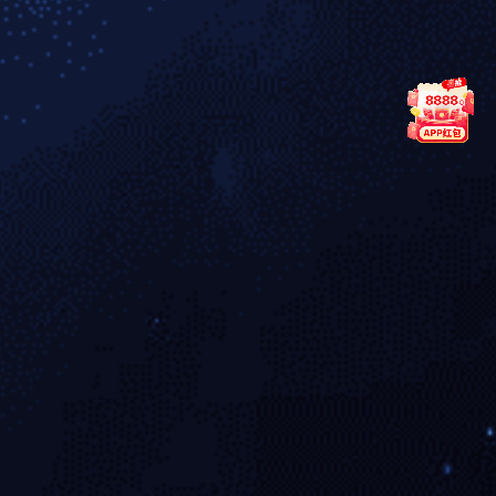
只要心中有梦想，就永远都不会放弃追求卓
种认可，也是俱乐部对于未来发展的规划体
煌篇章，同时带领曼联走向新的巅峰！
下一篇：