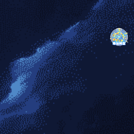
支球队都在不断引进新鲜血液，提高整体实
场压力，将考验着他的心理素质与技术水
应快速变化的比赛节奏。这些都是未来一个
力球员最好的肯定。同时，也有不少人认
，希顿依然具备担任主力门将的位置。他们