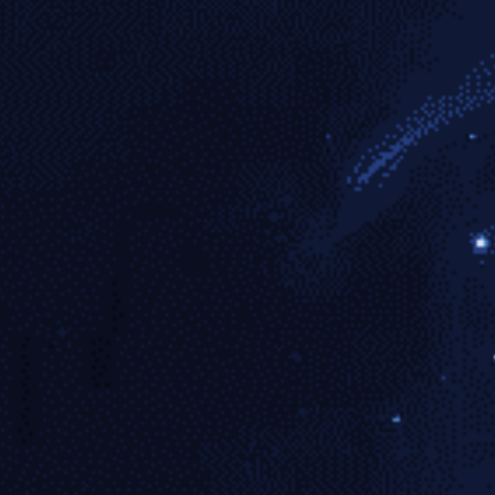
3、未来挑战分析
虽然汤姆·希顿即将迎来第21个赛季，但
力。因此，对于年龄渐长的希顿来说，保
与此同时，新兴门将人才层出不穷，例如
平。管理好自己的体能，并且提高训练效
此外，在战术层面上，现代足球对门将要
赛季内亟待解决的问题，也是希顿继续前
4、球迷与媒体反响
汤姆·希顿续约后，引发了广泛关注和讨
为，此举显示出俱乐部对于年轻门将培养
媒体方面也积极报道此事件，不少体育评