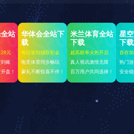
俱乐部，以积累比赛经验。他在这些低级别联赛中的表现出色，
稳脚跟的机会，这也是他职业生涯的重要转折点。
名优秀的守门员，也逐渐展现出领导能力。他在场上的冷静表现
基础。
名替补门将，他更是球队文化和精神的一部分。在训练场上，他以
，多次挽救球队于危难之际。
意识，经常能够有效指挥后防线，为队友提供支持与建议。这种
，希顿作为老将肩负起更多责任。他不仅要保持自身状态，还需要