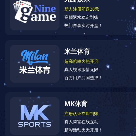
曼联三门汤姆希顿续约一年将
2026-06-27 00:15
38 次阅读
曼联三门汤姆·希顿续约一年，意味着这位
球队贡献了许多关键时刻。他的续约不仅
顿续约所带来的影响，包括他的职业生涯
让我们一起深入了解这一话题。
1、职业生涯回顾
汤姆·希顿自2002年开始职业生涯以来
有获得太多上场机会，但他通过不断努力