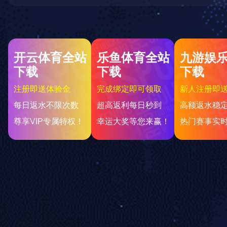
在随后的几年中，希顿先后被租借至多个
2010年，他终于迎来了在顶级联赛中站
随着时间推移，希顿不仅证明了自己是一
支柱。这段辉煌经历为他续约打下了坚实
2、对球队的重要性
作为曼联的一员，汤姆·希顿不仅仅是一
中，他凭借敏捷的反应和出色的扑救能力
此外，希顿还拥有良好的沟通能力和组织
更快地适应高强度比赛。
随着克里斯·斯莫林等核心球员相继离队
这无疑使他的角色变得更加重要。