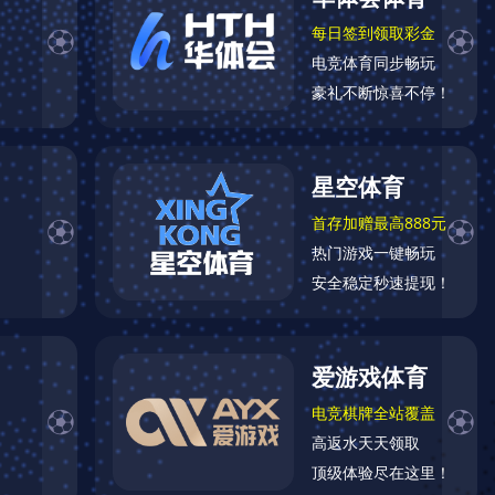
首页
/
体育热讯
名经验丰富的门将，希顿在过去的岁月里为
这篇文章中，我们将从四个方面详细探讨希
因素共同构成了希顿续约背后的深远意义，
年队，并逐渐晋升到一线队。尽管初期并没