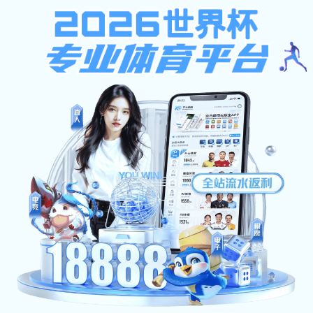
注册入口
用户使用协议
一、协议的接受
在您访问或使用本平台（以下简称“本平台”或“本服务”）之前，
请您仔细阅读并充分理解本《用户使用协议》（以下简称“本协
议”）。一旦您注册、登录、访问或使用本平台，即视为您已阅
读、理解并同意受本协议全部条款的约束。
二、账户注册与使用
1. 用户在注册时应提供真实、合法、有效的信息，并保证资料的
真实性和时效性。