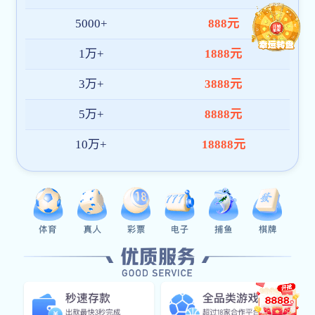
七、免责声明
本平台所提供的数据及内容仅为参考之用，所有信息按“现状”提
供。因使用服务导致的直接或间接损失，平台不承担任何责任。
八、协议修改
本平台保留随时修改本协议条款的权利。修改内容将在平台公示
并即时生效，用户继续使用服务即代表接受修改内容。
九、法律适用与争议解决
本协议适用中华人民共和国法律。如有争议，双方应协商解决，
协商不成的，应提交至平台所在地人民法院处理。
十、联系方式
如您对本协议内容有疑问或建议，可通过邮箱与我们联系：
Email：support@frankishere.com