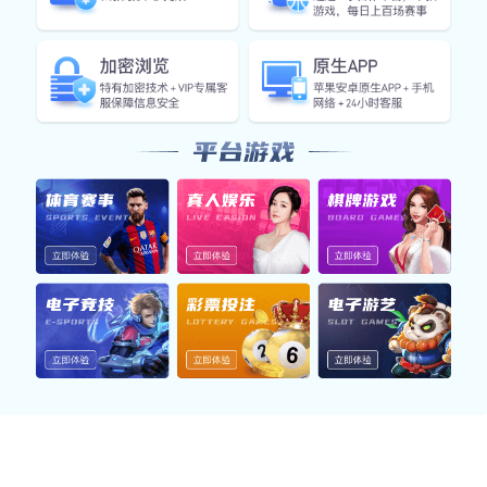
多诱人的选择。许多球队都渴望拥有这样一位超级巨
星，他们愿意为此付出丰厚的合同和资源。在这样的
背景下，詹姆斯可以根据自己的需求和目标来寻找合
适的新东家。
一些年轻且有潜力的新兴球队，例如达拉斯独行侠或
迈阿密热火，都希望能够吸引这位传奇球员加入，以
提升自身竞争力。同时，也有不少传统强队希望通过
引入詹姆斯来强化阵容，以便冲击总冠军。这种种机
会，使得他的选择更加复杂多样。
不过，自由市场虽然充满诱惑，但同时也伴随着风
险。如果加盟了一支不具备争冠实力的球队，那么对
于追求荣誉和成就感极强的詹姆斯来说，这无疑是一
次冒险。因此，无论如何作出决定，都需要经过深思