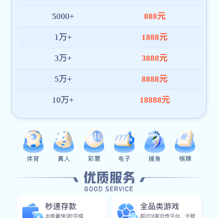
提供了宝贵的指导。
与此同时，詹姆斯与湖人管理层之间建立了良好的关
系，这使得他可以更好地参与到球队未来的发展规划
中。留在湖人，不仅能够继续发挥他的领导能力，还
能与其他明星球员合作，共同争夺总冠军。这种团队
氛围对他的职业生涯来说，是一种积极推动。
然而，随着新秀和年轻球员逐渐崭露头角，詹姆斯是
否还能保持主导地位，也是一个值得关注的问题。如
果无法适应新的角色，他可能会重新审视自己的选
择。因此，在决定未来之前，他需要权衡自己在湖人
的角色定位及其对球队整体发展的影响。
2、自由市场的选择
如果詹姆斯决定离开湖人，自由市场将会给他带来许