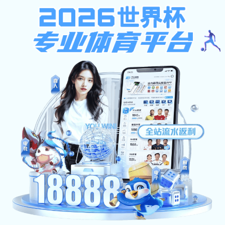
注册入口
世界杯体育官方网站
APP与网
页版入口｜畅享全球体育赛事
与数据服务
欢迎访问
世界杯体育官方网站
，提供全面覆盖
足球、篮球、电竞等项目的赛事资讯与数据内
容， 支持
APP下载
与
网页使用
，每日同步更新
千场比赛，聚焦热门体育内容， 助您轻松获取
赛事动态，掌握比赛节奏。