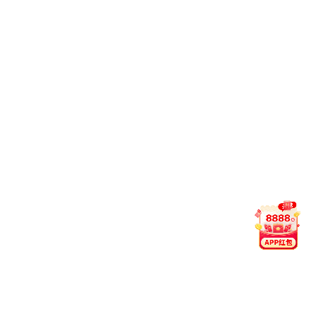
总结：
综上所述，通过分析我们可以清楚看到，由於詹姆斯
加盟后给骑士带来了诸多积极影响，使得他们在即将
迎战活塞的时候具备明显优势。从个人能力、整体实
力提升，再到对手现状以及心理因素等多个方面来
看，这场较量几乎没有悬念可言。
最终，我们相信凭借着这个超级巨星所带来的改变，
以及团队凝聚力所发挥出的作用，骑士将在未来的一
系列赛事中充分展现出令人期待的一面。而这次与活
塞之间交锋，更是一次验证自己实力的重要机会，相
信结果必然令广大粉丝满意！